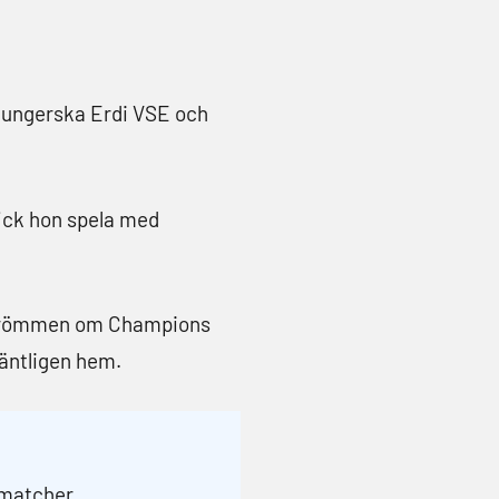
o, ungerska Erdi VSE och
fick hon spela med
le drömmen om Champions
 äntligen hem.
 matcher