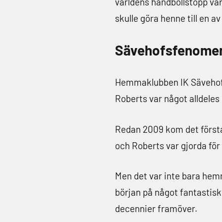
världens handbollstopp var
skulle göra henne till en a
Sävehofsfenomene
Hemmaklubben IK Sävehof bl
Roberts var något alldeles 
Redan 2009 kom det första 
och Roberts var gjorda för
Men det var inte bara hem
början på något fantastiskt
decennier framöver.