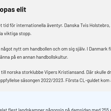
pas elit
t tid för internationella äventyr. Danska Tvis Holstebr
a viktiga stopp.
 något nytt om handbollen och om sig själv. I Danmark 
känna på en annan handbollskultur.
 till norska storklubbe Vipers Kristiansand. Där skul
i uppfyllelse säsongen 2022/2023. Första CL-guldet kom
pelat flest landskamper någonsin på damsidan med 255