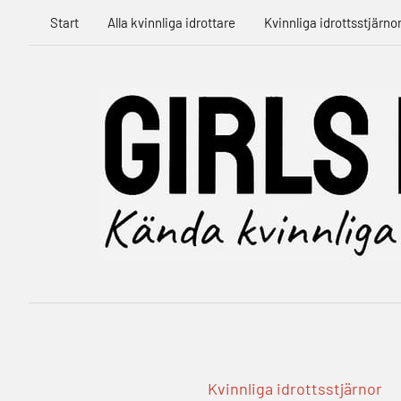
Hoppa
Start
Alla kvinnliga idrottare
Kvinnliga idrottsstjärno
till
innehåll
Kvinnliga idrottsstjärnor