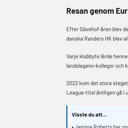
Resan genom Euro
Efter Sävehof-åren blev de
danska Randers HK blev all
Varje klubbyte lärde henne
landslagens-kollegor och 
2022 kom det stora steget
League-titel äntligen gå 
Visste du att…
• Jamina Roberts har s