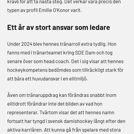
krävs för att ta nästa steg. Det verkar vara precis den
typen av profil Emilie O’Konor varit.
Ett år av stort ansvar som ledare
Under 2024 blev hennes tränarroll extra tydlig. Hon
fanns med i tränarteamet kring SDE Dam och tog
senare över som head coach. Det i sig visar att hennes
hockeykompetens bedömdes som tillräckligt stark för
att bära ett huvudansvar i en elitmiljö.
Även om tränaruppdrag kan förändras snabbt inom
elitidrott förändrar inte det bilden av vad hon
representerar. Tvärtom visar det att hennes namn
fortsatt har tyngd i svensk damishockey långt efter den
aktiva karriären. Att kunna gå från spelare med stora