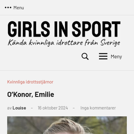
Hoppa
Menu
till
innehåll
Meny
Girls
Kända
kvinnliga
in
idrottare
sport
från
Kvinnliga idrottsstjärnor
Sverige
O’Konor, Emilie
av
Louise
16 oktober 2024
Inga kommentarer