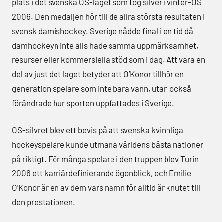
plats i det svenska OS-laget som tog silver i vinter-OS
2006. Den medaljen hör till de allra största resultaten i
svensk damishockey. Sverige nådde final i en tid då
damhockeyn inte alls hade samma uppmärksamhet,
resurser eller kommersiella stöd som i dag. Att vara en
del av just det laget betyder att O’Konor tillhör en
generation spelare som inte bara vann, utan också
förändrade hur sporten uppfattades i Sverige.
OS-silvret blev ett bevis på att svenska kvinnliga
hockeyspelare kunde utmana världens bästa nationer
på riktigt. För många spelare i den truppen blev Turin
2006 ett karriärdefinierande ögonblick, och Emilie
O’Konor är en av dem vars namn för alltid är knutet till
den prestationen.