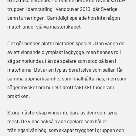
extra fascinerande. Hon var en del av den svenska OS-
truppen i damcurling i Vancouver 2010, där Sverige
vann turneringen. Samtidigt spelade hon inte någon
match under själva mästerskapet.
Det gör hennes plats i historien speciell. Hon var en del
av ett vinnande olympiskt lagbygge, men hennes roll
såg annorlunda ut än de spelare som stod på isen i
matcherna. Det är en typ av berättelse som sällan får
samma uppmärksamhet som finalhjältarnas, men som
säger mycket om hur elitidrott faktiskt fungerar i
praktiken.
Stora mästerskap vinns inte bara av dem som syns
mest. De vinns också av de spelare som håller
träningsnivån hög, som skapar trygghet i gruppen och