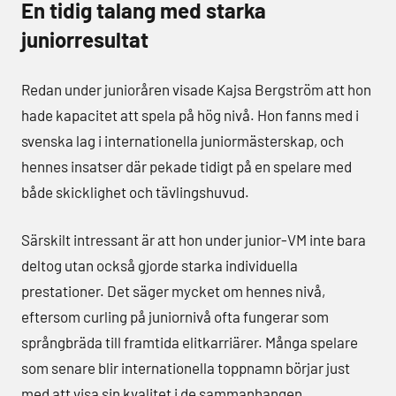
En tidig talang med starka
juniorresultat
Redan under junioråren visade Kajsa Bergström att hon
hade kapacitet att spela på hög nivå. Hon fanns med i
svenska lag i internationella juniormästerskap, och
hennes insatser där pekade tidigt på en spelare med
både skicklighet och tävlingshuvud.
Särskilt intressant är att hon under junior-VM inte bara
deltog utan också gjorde starka individuella
prestationer. Det säger mycket om hennes nivå,
eftersom curling på juniornivå ofta fungerar som
språngbräda till framtida elitkarriärer. Många spelare
som senare blir internationella toppnamn börjar just
med att visa sin kvalitet i de sammanhangen.