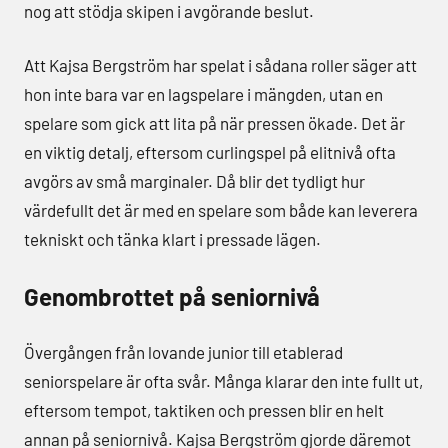
nog att stödja skipen i avgörande beslut.
Att Kajsa Bergström har spelat i sådana roller säger att
hon inte bara var en lagspelare i mängden, utan en
spelare som gick att lita på när pressen ökade. Det är
en viktig detalj, eftersom curlingspel på elitnivå ofta
avgörs av små marginaler. Då blir det tydligt hur
värdefullt det är med en spelare som både kan leverera
tekniskt och tänka klart i pressade lägen.
Genombrottet på seniornivå
Övergången från lovande junior till etablerad
seniorspelare är ofta svår. Många klarar den inte fullt ut,
eftersom tempot, taktiken och pressen blir en helt
annan på seniornivå. Kajsa Bergström gjorde däremot