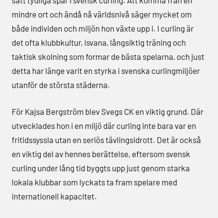
satt tydliga spår i svensk curling. Att komma från en
mindre ort och ändå nå världsnivå säger mycket om
både individen och miljön hon växte upp i. I curling är
det ofta klubbkultur, isvana, långsiktig träning och
taktisk skolning som formar de bästa spelarna, och just
detta har länge varit en styrka i svenska curlingmiljöer
utanför de största städerna.
För Kajsa Bergström blev Svegs CK en viktig grund. Där
utvecklades hon i en miljö där curling inte bara var en
fritidssyssla utan en seriös tävlingsidrott. Det är också
en viktig del av hennes berättelse, eftersom svensk
curling under lång tid byggts upp just genom starka
lokala klubbar som lyckats ta fram spelare med
internationell kapacitet.