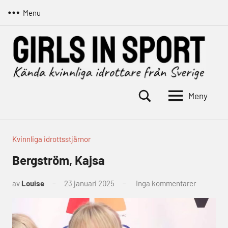
Hoppa
Menu
till
innehåll
Meny
Girls
Kända
kvinnliga
in
idrottare
sport
från
Kvinnliga idrottsstjärnor
Sverige
Bergström, Kajsa
av
Louise
23 januari 2025
Inga kommentarer