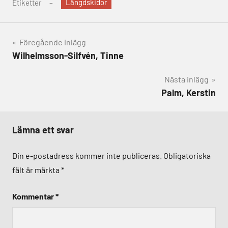
Längdskidor
Etiketter
Inläggsnavigering
Föregående inlägg
Wilhelmsson-Silfvén, Tinne
Nästa inlägg
Palm, Kerstin
Lämna ett svar
Din e-postadress kommer inte publiceras.
Obligatoriska
fält är märkta
*
Kommentar
*