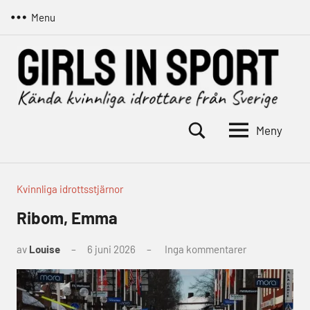
Hoppa
Menu
till
innehåll
Meny
Girls
Kända
kvinnliga
in
idrottare
sport
från
Kvinnliga idrottsstjärnor
Sverige
Ribom, Emma
av
Louise
6 juni 2026
Inga kommentarer