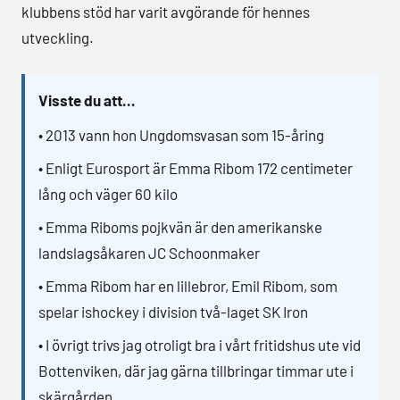
klubbens stöd har varit avgörande för hennes
utveckling.
Visste du att…
• 2013 vann hon Ungdomsvasan som 15-åring
• Enligt Eurosport är Emma Ribom 172 centimeter
lång och väger 60 kilo
• Emma Riboms pojkvän är den amerikanske
landslagsåkaren JC Schoonmaker
• Emma Ribom har en lillebror, Emil Ribom, som
spelar ishockey i division två-laget SK Iron
• I övrigt trivs jag otroligt bra i vårt fritidshus ute vid
Bottenviken, där jag gärna tillbringar timmar ute i
skärgården