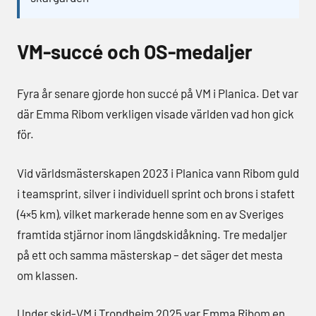
VM-succé och OS-medaljer
Fyra år senare gjorde hon succé på VM i Planica. Det var
där Emma Ribom verkligen visade världen vad hon gick
för.
Vid världsmästerskapen 2023 i Planica vann Ribom guld
i teamsprint, silver i individuell sprint och brons i stafett
(4×5 km), vilket markerade henne som en av Sveriges
framtida stjärnor inom längdskidåkning. Tre medaljer
på ett och samma mästerskap – det säger det mesta
om klassen.
Under skid-VM i Trondheim 2025 var Emma Ribom en