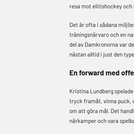
resa mot elitishockey och i
Det är ofta i sådana milj
träningsnärvaro och en natu
del av Damkronorna var det 
nästan alltid i just den typ
En forward med offen
Kristina Lundberg spelade 
tryck framåt, vinna puck, d
om att göra mål. Det handl
närkamper och vara spelbar