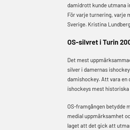
damidrott kunde utmana in
För varje turnering, varje 
Sverige. Kristina Lundberg 
OS-silvret i Turin 2
Det mest uppmärksammade k
silver i damernas ishockey
damishockey. Att vara en de
ishockeys mest historiska
OS-framgången betydde my
medial uppmärksamhet och f
laget att det gick att utm