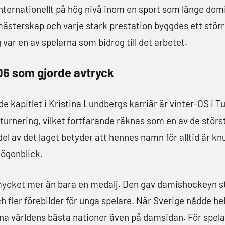
ternationellt på hög nivå inom en sport som länge domi
mästerskap och varje stark prestation byggdes ett större
var en av spelarna som bidrog till det arbetet.
006 som gjorde avtryck
apitlet i Kristina Lundbergs karriär är vinter-OS i Tu
turnering, vilket fortfarande räknas som en av de störs
l av det laget betyder att hennes namn för alltid är knut
 ögonblick.
cket mer än bara en medalj. Den gav damishockeyn stö
ler förebilder för unga spelare. När Sverige nådde hela 
ana världens bästa nationer även på damsidan. För spel