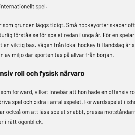
nternationellt spel.
öer som grunden läggs tidigt. Små hockeyorter skapar o
rlig förståelse för spelet redan i unga år. För en spelar
en viktig bas. Vägen från lokal hockey till landslag är 
en av miljö där sporten tas på allvar från början.
siv roll och fysisk närvaro
som forward, vilket innebär att hon hade en offensiv ro
riva spel och bidra i anfallsspelet. Forwardsspelet i is
ar också om att läsa spelet snabbt, pressa motståndarna
 i rätt ögonblick.