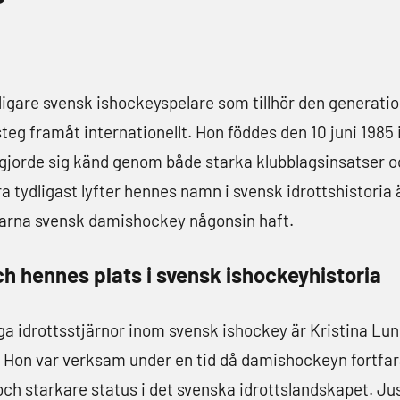
digare svensk ishockeyspelare som tillhör den generati
teg framåt internationellt. Hon föddes den 10 juni 198
gjorde sig känd genom både starka klubblagsinsatser och
 tydligast lyfter hennes namn i svensk idrottshistoria ä
garna svensk damishockey någonsin haft.
h hennes plats i svensk ishockeyhistoria
ga idrottsstjärnor inom svensk ishockey är Kristina L
Hon var verksam under en tid då damishockeyn fortfa
och starkare status i det svenska idrottslandskapet. Jus