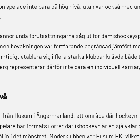
Hon spelade inte bara på hög nivå, utan var också med 
.
r annorlunda förutsättningarna såg ut för damishockeys
, men bevakningen var fortfarande begränsad jämfört med 
amtidigt etablera sig i flera starka klubbar krävde både 
berg representerar därför inte bara en individuell karriär
ivå
från Husum i Ångermanland, ett område där hockeyn l
pelare har formats i orter där ishockeyn är en självklar
 in i det mönstret. Moderklubben var Husum HK, vilket 