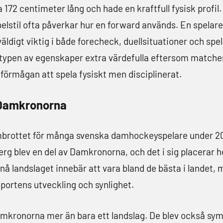
 172 centimeter lång och hade en kraftfull fysisk profil.
elstil ofta påverkar hur en forward används. En spelar
äldigt viktig i både forecheck, duellsituationer och sp
 typen av egenskaper extra värdefulla eftersom matche
 förmågan att spela fysiskt men disciplinerat.
 Damkronorna
ombrottet för många svenska damhockeyspelare under 
erg blev en del av Damkronorna, och det i sig placerar h
nå landslaget innebär att vara bland de bästa i landet,
sportens utveckling och synlighet.
mkronorna mer än bara ett landslag. De blev också symb