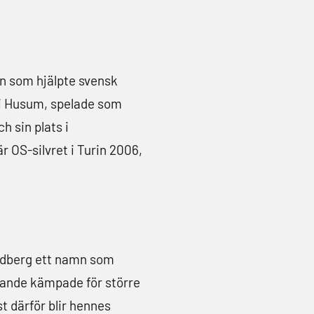
on som hjälpte svensk
5 i Husum, spelade som
 sin plats i
r OS-silvret i Turin 2006,
undberg ett namn som
rande kämpade för större
t därför blir hennes