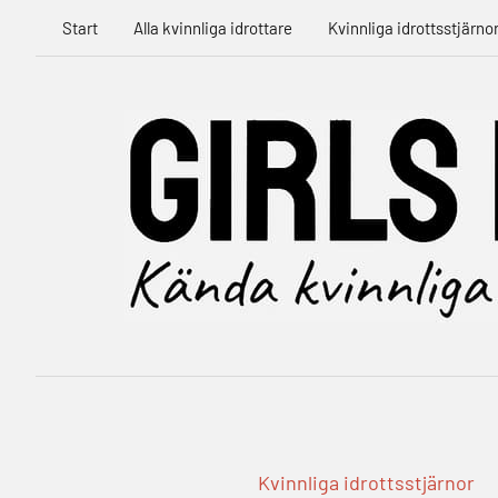
Hoppa
Start
Alla kvinnliga idrottare
Kvinnliga idrottsstjärno
till
innehåll
Kvinnliga idrottsstjärnor