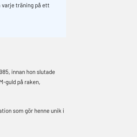
a varje träning på ett
1985, innan hon slutade
M-guld på raken,
tation som gör henne unik i