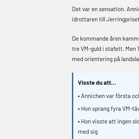
Det var en sensation. Anni
idrottaren till Jerringpri
De kommande åren kammade 
tre VM-guld i stafett. Men
med orientering på landsla
Visste du att…
• Annichen var första o
• Hon sprang fyra VM-täv
• Hon visste att ingen s
med sig