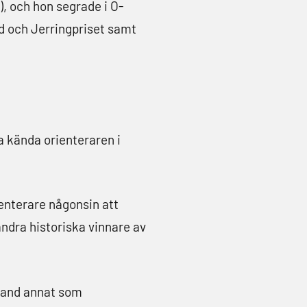
, och hon segrade i O-
d och Jerringpriset samt
a kända orienteraren i
enterare någonsin att
andra historiska vinnare av
land annat som