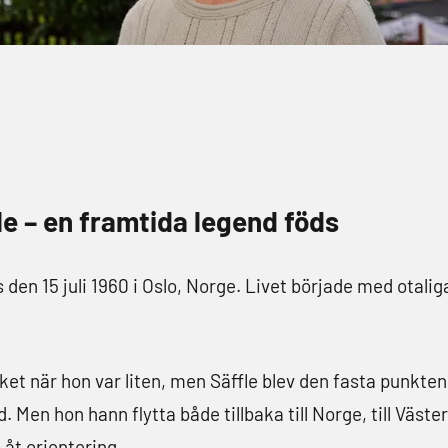
fle – en framtida legend föds
den 15 juli 1960 i Oslo, Norge. Livet började med otali
ket när hon var liten, men Säffle blev den fasta punkte
Men hon hann flytta både tillbaka till Norge, till Västerb
 åt orientering.