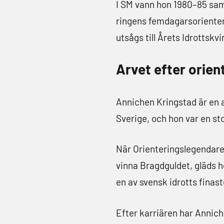
I SM vann hon 1980–85 samm
ringens femdagarsorienter
utsågs till Årets Idrottskv
Arvet efter orie
Annichen Kringstad är en a
Sverige, och hon var en sto
När Orienteringslegendaren
vinna Bragdguldet, gläds h
en av svensk idrotts finas
Efter karriären har Anni