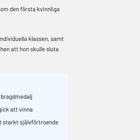
som den första kvinnliga
dividuella klassen, samt
hen att hon skulle sluta
s bragdmedalj
gick att vinna
t starkt självförtroende