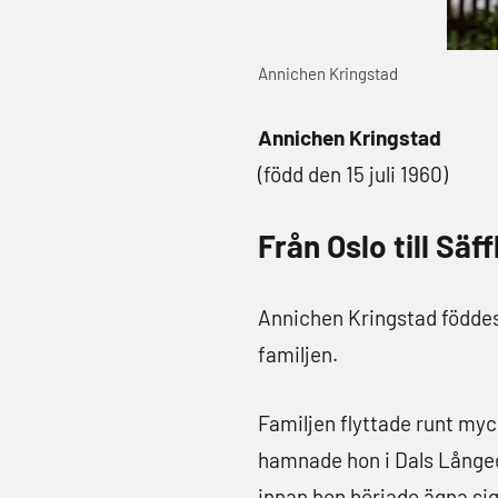
Annichen Kringstad
Annichen Kringstad
(född den 15 juli 1960)
Från Oslo till Säf
Annichen Kringstad föddes 
familjen.
Familjen flyttade runt myc
hamnade hon i Dals Långed. 
innan hon började ägna sig