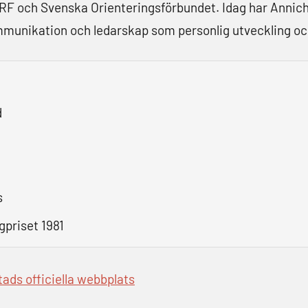
F och Svenska Orienteringsförbundet. Idag har Annich
ommunikation och ledarskap som personlig utveckling o
d
s
gpriset 1981
ads officiella webbplats