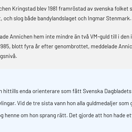
chen Kringstad blev 1981 framröstad av svenska folket 
set, och slog både bandylandslaget och Ingmar Stenmark.
Annichen hem inte mindre än två VM-guld till i den in
 1985, blott fyra år efter genombrottet, meddelade Annic
gsnivå.
ch hittills enda orienterare som fått Svenska Dagbladet
lingar. Vid de tre sista vann hon alla guldmedaljer som 
log henne om hon sprang rätt. Det gjorde att hon hade et