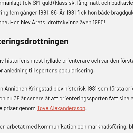
anlagt tolv SM-guld (klassisk, lång, natt och budkavle)
ing fem gånger 1981–86. År 1981 fick hon både bragdgul
inna. Hon blev Årets Idrottskvinna även 1985!
nteringsdrottningen
v historiens mest hyllade orienterare och var den först
r anledning till sportens popularisering.
 Annichen Kringstad blev historisk 1981 som första ori
on nu 38 år senare åt att orienteringssporten fått sina 
te priser genom
Tove Alexandersson
.
chen arbetat med kommunikation och marknadsföring, b