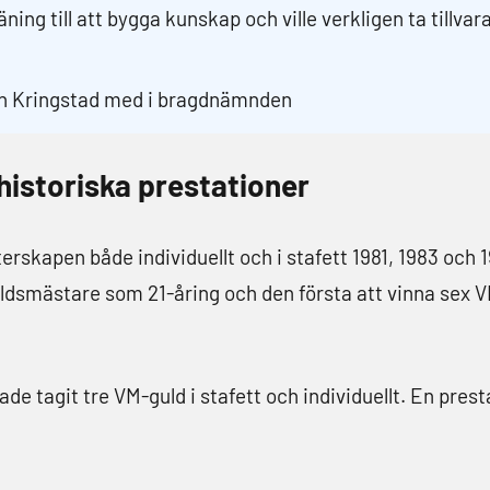
äning till att bygga kunskap och ville verkligen ta tillvar
en Kringstad med i bragdnämnden
historiska prestationer
rskapen både individuellt och i stafett 1981, 1983 och 
ldsmästare som 21-åring och den första att vinna sex V
de tagit tre VM-guld i stafett och individuellt. En pres