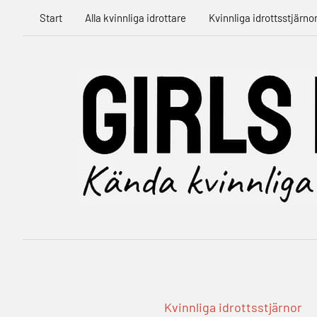
Hoppa
Start
Alla kvinnliga idrottare
Kvinnliga idrottsstjärno
till
innehåll
Kvinnliga idrottsstjärnor