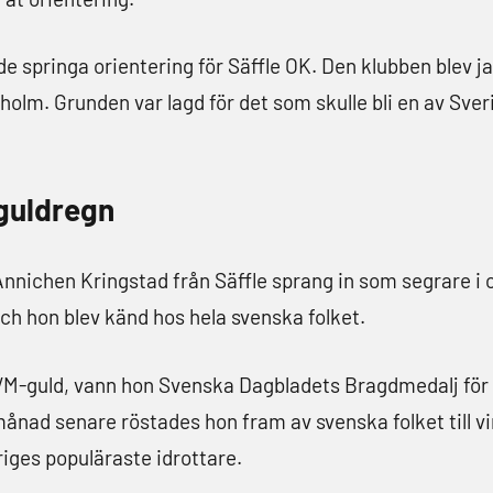
de springa orientering för Säffle OK. Den klubben blev ja
ockholm. Grunden var lagd för det som skulle bli en av S
guldregn
 Annichen Kringstad från Säffle sprang in som segrare i
h hon blev känd hos hela svenska folket.
a VM-guld, vann hon Svenska Dagbladets Bragdmedalj för
ånad senare röstades hon fram av svenska folket till vi
riges populäraste idrottare.