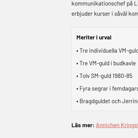
kommunikationschef på LR
erbjuder kurser i såväl k
Meriter i urval
• Tre individuella VM-gul
• Tre VM-guld i budkavle
• Tolv SM-guld 1980-85
• Fyra segrar i femdagar
• Bragdguldet och Jerrin
Läs mer:
Annichen Kringst