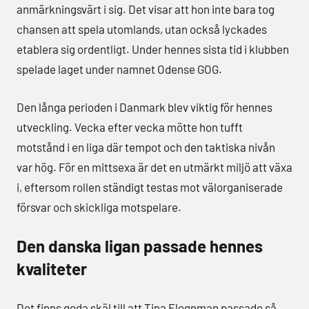
anmärkningsvärt i sig. Det visar att hon inte bara tog
chansen att spela utomlands, utan också lyckades
etablera sig ordentligt. Under hennes sista tid i klubben
spelade laget under namnet Odense GOG.
Den långa perioden i Danmark blev viktig för hennes
utveckling. Vecka efter vecka mötte hon tufft
motstånd i en liga där tempot och den taktiska nivån
var hög. För en mittsexa är det en utmärkt miljö att växa
i, eftersom rollen ständigt testas mot välorganiserade
försvar och skickliga motspelare.
Den danska ligan passade hennes
kvaliteter
Det finns goda skäl till att Tina Flognman passade så