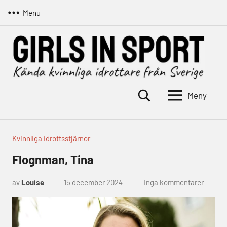
Hoppa
Menu
till
innehåll
Meny
Girls
Kända
kvinnliga
in
idrottare
sport
från
Kvinnliga idrottsstjärnor
Sverige
Flognman, Tina
av
Louise
15 december 2024
Inga kommentarer