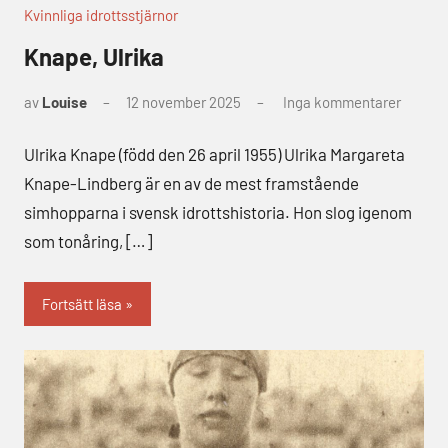
Kvinnliga idrottsstjärnor
Knape, Ulrika
av
Louise
12 november 2025
Inga kommentarer
Ulrika Knape (född den 26 april 1955) Ulrika Margareta
Knape-Lindberg är en av de mest framstående
simhopparna i svensk idrottshistoria. Hon slog igenom
som tonåring, […]
Fortsätt läsa