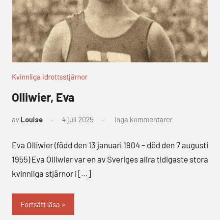
Kvinnliga idrottsstjärnor
Olliwier, Eva
av
Louise
4 juli 2025
Inga kommentarer
Eva Olliwier (född den 13 januari 1904 – död den 7 augusti
1955) Eva Olliwier var en av Sveriges allra tidigaste stora
kvinnliga stjärnor i […]
Fortsätt läsa