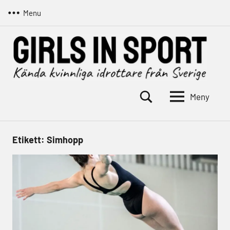
Hoppa
Menu
till
innehåll
Meny
Girls
Kända
kvinnliga
in
idrottare
sport
Etikett:
Simhopp
från
Sverige