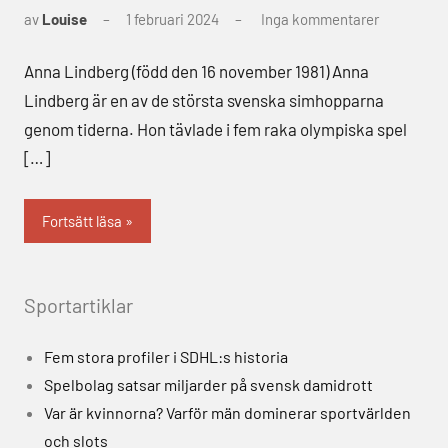
av
Louise
1 februari 2024
Inga kommentarer
Anna Lindberg (född den 16 november 1981) Anna
Lindberg är en av de största svenska simhopparna
genom tiderna. Hon tävlade i fem raka olympiska spel
[…]
Fortsätt läsa
Sportartiklar
Fem stora profiler i SDHL:s historia
Spelbolag satsar miljarder på svensk damidrott
Var är kvinnorna? Varför män dominerar sportvärlden
och slots