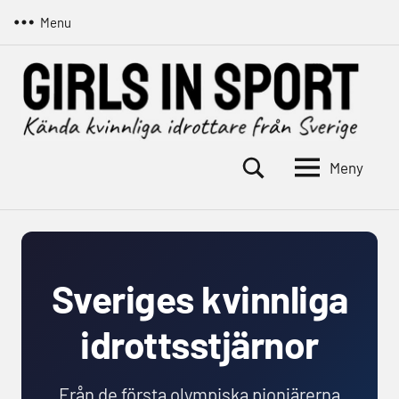
Hoppa
Menu
till
innehåll
Meny
Girls
Kända
kvinnliga
in
idrottare
sport
från
Sverige
Sveriges kvinnliga
idrottsstjärnor
Från de första olympiska pionjärerna