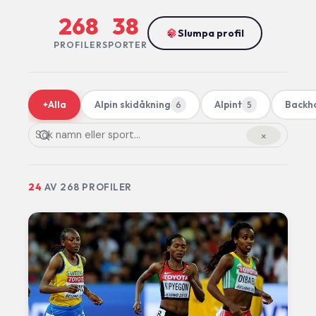
268
38
Slumpa profil
PROFILER
SPORTER
Alla
Alpin skidåkning
Alpint
Backh
6
5
✦
×
24
AV
268
PROFILER