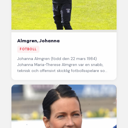
Almgren, Johanna
FOTBOLL
Johanna Almgren
(född den 22 mars 1984)
Johanna Maria-Therese Almgren var en snabb,
teknisk och offensivt skicklig fotbollsspelare som
under många år tillhörde svensk damfotbolls…