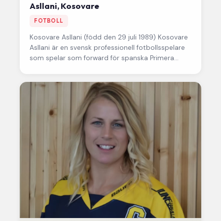
Asllani, Kosovare
FOTBOLL
Kosovare Asllani
(född den 29 juli 1989) Kosovare
Asllani är en svensk professionell fotbollsspelare
som spelar som forward för spanska Primera
División-klubben Real Madrid och…