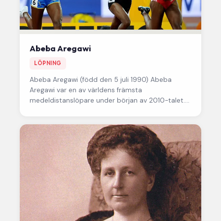
Abeba Aregawi
LÖPNING
Abeba Aregawi
(född den 5 juli 1990) Abeba
Aregawi var en av världens främsta
medeldistanslöpare under början av 2010-talet.
Hon satte svenskt rekord på både…